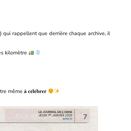
) qui rappellent que derrière chaque archive, il
 après kilomètre
 𝐚̀ 𝐜𝐞́𝐥𝐞́𝐛𝐫𝐞𝐫