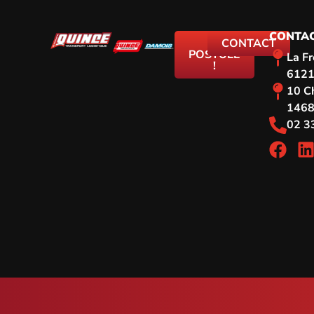
CONTA
JE
CONTACT
POSTULE
La F
!
6121
10 Ch
146
02 3