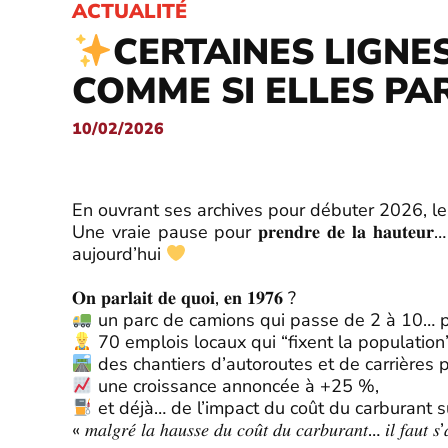
ACTUALITÉ
CERTAINES LIGNES
COMME SI ELLES PA
10/02/2026
En ouvrant ses archives pour débuter 2026, le j
Une vraie pause pour 𝐩𝐫𝐞𝐧𝐝𝐫𝐞 𝐝𝐞 𝐥𝐚 𝐡𝐚𝐮
aujourd’hui
𝐎𝐧 𝐩𝐚𝐫𝐥𝐚𝐢𝐭 𝐝𝐞 𝐪𝐮𝐨𝐢, 𝐞𝐧 𝟏𝟗𝟕𝟔 ?
un parc de camions qui passe de 2 à 10… p
70 emplois locaux qui “fixent la population”
des chantiers d’autoroutes et de carrières 
une croissance annoncée à +25 %,
et déjà… de l’impact du coût du carburant su
« 𝑚𝑎𝑙𝑔𝑟𝑒́ 𝑙𝑎 ℎ𝑎𝑢𝑠𝑠𝑒 𝑑𝑢 𝑐𝑜𝑢̂𝑡 𝑑𝑢 𝑐𝑎𝑟𝑏𝑢𝑟𝑎𝑛𝑡… 𝑖𝑙 𝑓𝑎𝑢𝑡 𝑠’