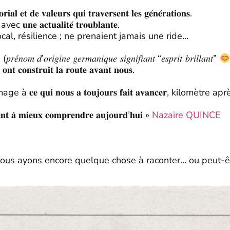
𝐞𝐭 𝐝𝐞 𝐯𝐚𝐥𝐞𝐮𝐫𝐬 𝐪𝐮𝐢 𝐭𝐫𝐚𝐯𝐞𝐫𝐬𝐞𝐧𝐭 𝐥𝐞𝐬 𝐠𝐞́𝐧𝐞́𝐫𝐚𝐭𝐢𝐨𝐧𝐬.
𝐭𝐮𝐚𝐥𝐢𝐭𝐞́ 𝐭𝐫𝐨𝐮𝐛𝐥𝐚𝐧𝐭𝐞.
cal, résilience ; ne prenaient jamais une ride…
𝑔𝑖𝑛𝑒 𝑔𝑒𝑟𝑚𝑎𝑛𝑖𝑞𝑢𝑒 𝑠𝑖𝑔𝑛𝑖𝑓𝑖𝑎𝑛𝑡 “𝑒𝑠𝑝𝑟𝑖𝑡 𝑏𝑟𝑖𝑙𝑙𝑎𝑛𝑡”
𝐫𝐮𝐢𝐭 𝐥𝐚 𝐫𝐨𝐮𝐭𝐞 𝐚𝐯𝐚𝐧𝐭 𝐧𝐨𝐮𝐬.
 𝐪𝐮𝐢 𝐧𝐨𝐮𝐬 𝐚 𝐭𝐨𝐮𝐣𝐨𝐮𝐫𝐬 𝐟𝐚𝐢𝐭 𝐚𝐯𝐚𝐧𝐜𝐞𝐫, kilomètre
𝐞𝐧𝐭 𝐚̀ 𝐦𝐢𝐞𝐮𝐱 𝐜𝐨𝐦𝐩𝐫𝐞𝐧𝐝𝐫𝐞 𝐚𝐮𝐣𝐨𝐮𝐫𝐝’𝐡𝐮𝐢 »
Nazaire QUINCE
e nous ayons encore quelque chose à raconter… ou peut-être même