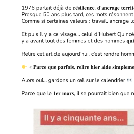
1976 parlait déjà de 𝐫𝐞́𝐬𝐢𝐥𝐢𝐞𝐧𝐜𝐞, 𝐝’𝐚𝐧𝐜𝐫𝐚𝐠𝐞 𝐭𝐞𝐫𝐫𝐢𝐭𝐨𝐫𝐢𝐚𝐥 
Presque 50 ans plus tard, ces mots résonnent avec 𝐮𝐧𝐞 𝐚
Comme si certaines valeurs ; travail, ancrage lo
Et puis il y a ce visage… celui d’Hubert Quincé (𝑝𝑟𝑒́𝑛𝑜𝑚 𝑑’𝑜𝑟𝑖
y a avant tout des femmes et des hommes 𝐪𝐮𝐢 𝐨𝐧𝐭 𝐜𝐨𝐧𝐬𝐭
Relire cet article aujourd’hui, c’est rendre hommage à 𝐜𝐞
« 𝐏𝐚𝐫𝐜𝐞 𝐪𝐮𝐞 𝐩𝐚𝐫𝐟𝐨𝐢𝐬, 𝐫𝐞𝐥𝐢𝐫𝐞 𝐡𝐢𝐞𝐫 𝐚𝐢𝐝𝐞 𝐬𝐢𝐦𝐩𝐥𝐞
Alors oui… gardons un œil sur le calendrier
Parce que le 𝟏𝐞𝐫 𝐦𝐚𝐫𝐬, il se pourrait bien qu