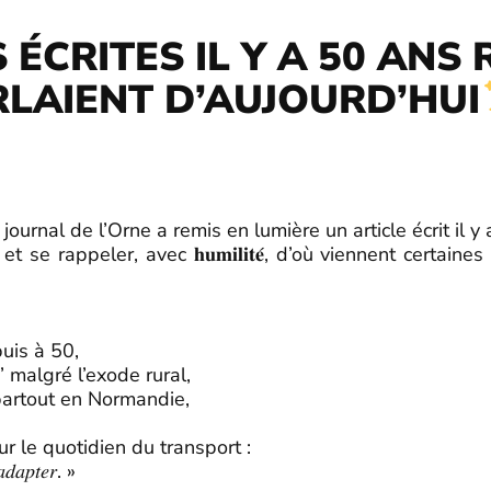
 ÉCRITES IL Y A 50 AN
RLAIENT D’AUJOURD’HUI
ournal de l’Orne a remis en lumière un article écrit il y
𝐞𝐮𝐫… et se rappeler, avec 𝐡𝐮𝐦𝐢𝐥𝐢𝐭𝐞́, d’où viennent ce
uis à 50,
 malgré l’exode rural,
partout en Normandie,
r le quotidien du transport :
𝑎𝑑𝑎𝑝𝑡𝑒𝑟. »