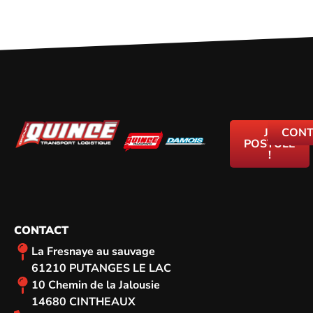
JE
CONT
POSTULE
!
CONTACT
La Fresnaye au sauvage
61210 PUTANGES LE LAC
10 Chemin de la Jalousie
14680 CINTHEAUX