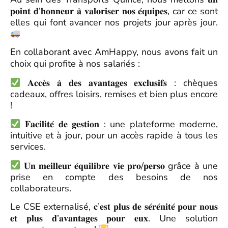
𝐩𝐨𝐢𝐧𝐭 𝐝’𝐡𝐨𝐧𝐧𝐞𝐮𝐫 𝐚̀ 𝐯𝐚𝐥𝐨𝐫𝐢𝐬𝐞𝐫 𝐧𝐨𝐬 𝐞́𝐪𝐮𝐢𝐩𝐞𝐬, car ce sont
elles qui font avancer nos projets jour après jour.
En collaborant avec AmHappy, nous avons fait un
choix qui profite à nos salariés :
𝐀𝐜𝐜𝐞̀𝐬 𝐚̀ 𝐝𝐞𝐬 𝐚𝐯𝐚𝐧𝐭𝐚𝐠𝐞𝐬 𝐞𝐱𝐜𝐥𝐮𝐬𝐢𝐟𝐬 : chèques
cadeaux, offres loisirs, remises et bien plus encore
!
𝐅𝐚𝐜𝐢𝐥𝐢𝐭𝐞́ 𝐝𝐞 𝐠𝐞𝐬𝐭𝐢𝐨𝐧 : une plateforme moderne,
intuitive et à jour, pour un accès rapide à tous les
services.
𝐔𝐧 𝐦𝐞𝐢𝐥𝐥𝐞𝐮𝐫 𝐞́𝐪𝐮𝐢𝐥𝐢𝐛𝐫𝐞 𝐯𝐢𝐞 𝐩𝐫𝐨/𝐩𝐞𝐫𝐬𝐨 grâce à une
prise en compte des besoins de nos
collaborateurs.
Le CSE externalisé, 𝐜’𝐞𝐬𝐭 𝐩𝐥𝐮𝐬 𝐝𝐞 𝐬𝐞́𝐫𝐞́𝐧𝐢𝐭𝐞́ 𝐩𝐨𝐮𝐫 𝐧𝐨𝐮𝐬
𝐞𝐭 𝐩𝐥𝐮𝐬 𝐝’𝐚𝐯𝐚𝐧𝐭𝐚𝐠𝐞𝐬 𝐩𝐨𝐮𝐫 𝐞𝐮𝐱. Une solution