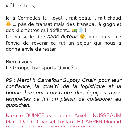
« Chers tous,⁣
Ici à Cormelles-le-Royal il fait beau, il fait chaud
…, pas de transat mais des transpal’ à gogo et
des kilomètres qui défilent…
!⁣
On va se le dire 𝘴𝘢𝘯𝘴 𝘥é𝘵𝘰𝘶𝘳
, bien plus que
l’envie de revenir ce fut un séjour qui nous a
donné envie de rester !⁣
Bien à vous,⁣
Le Groupe Transports Quincé »⁣
𝘗𝘚 : 𝘔𝘦𝘳𝘤𝘪 à 𝘊𝘢𝘳𝘳𝘦𝘧𝘰𝘶𝘳 𝘚𝘶𝘱𝘱𝘭𝘺 𝘊𝘩𝘢𝘪𝘯 𝘱𝘰𝘶𝘳 𝘭𝘦𝘶𝘳
𝘤𝘰𝘯𝘧𝘪𝘢𝘯𝘤𝘦, 𝘭𝘢 𝘲𝘶𝘢𝘭𝘪𝘵é 𝘥𝘦 𝘭𝘢 𝘭𝘰𝘨𝘪𝘴𝘵𝘪𝘲𝘶𝘦 𝘦𝘵 𝘭𝘢
𝘣𝘰𝘯𝘯𝘦 𝘩𝘶𝘮𝘦𝘶𝘳 𝘤𝘰𝘯𝘴𝘵𝘢𝘯𝘵𝘦 𝘥𝘦𝘴 é𝘲𝘶𝘪𝘱𝘦𝘴 𝘢𝘷𝘦𝘤
𝘭𝘦𝘴𝘲𝘶𝘦𝘭𝘭𝘦𝘴 𝘤𝘦 𝘧𝘶𝘵 𝘶𝘯 𝘱𝘭𝘢𝘪𝘴𝘪𝘳 𝘥𝘦 𝘤𝘰𝘭𝘭𝘢𝘣𝘰𝘳𝘦𝘳 𝘢𝘶
𝘲𝘶𝘰𝘵𝘪𝘥𝘪𝘦𝘯.⁣
Nazaire QUINCE
cyril lebret
Amélie NUSSBAUM
Marie Dando Chasset
Tristan LE CARRER
Mourad