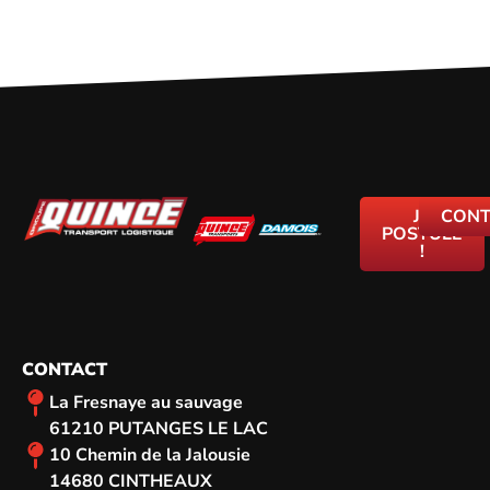
JE
CONT
POSTULE
!
CONTACT
La Fresnaye au sauvage
61210 PUTANGES LE LAC
10 Chemin de la Jalousie
14680 CINTHEAUX