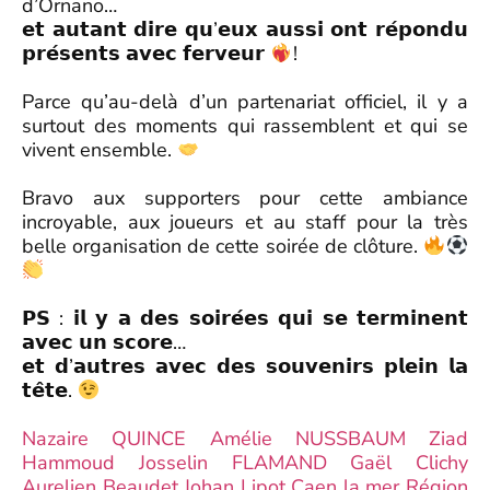
d’Ornano…
𝗲𝘁 𝗮𝘂𝘁𝗮𝗻𝘁 𝗱𝗶𝗿𝗲 𝗾𝘂’𝗲𝘂𝘅 𝗮𝘂𝘀𝘀𝗶 𝗼𝗻𝘁 𝗿𝗲́𝗽𝗼𝗻𝗱𝘂
𝗽𝗿𝗲́𝘀𝗲𝗻𝘁𝘀 𝗮𝘃𝗲𝗰 𝗳𝗲𝗿𝘃𝗲𝘂𝗿
!
Parce qu’au-delà d’un partenariat officiel, il y a
surtout des moments qui rassemblent et qui se
vivent ensemble.
Bravo aux supporters pour cette ambiance
incroyable, aux joueurs et au staff pour la très
belle organisation de cette soirée de clôture.
𝗣𝗦 : 𝗶𝗹 𝘆 𝗮 𝗱𝗲𝘀 𝘀𝗼𝗶𝗿𝗲́𝗲𝘀 𝗾𝘂𝗶 𝘀𝗲 𝘁𝗲𝗿𝗺𝗶𝗻𝗲𝗻𝘁
𝗮𝘃𝗲𝗰 𝘂𝗻 𝘀𝗰𝗼𝗿𝗲…
𝗲𝘁 𝗱’𝗮𝘂𝘁𝗿𝗲𝘀 𝗮𝘃𝗲𝗰 𝗱𝗲𝘀 𝘀𝗼𝘂𝘃𝗲𝗻𝗶𝗿𝘀 𝗽𝗹𝗲𝗶𝗻 𝗹𝗮
𝘁𝗲̂𝘁𝗲.
Nazaire QUINCE
Amélie NUSSBAUM
Ziad
Hammoud
Josselin FLAMAND
Gaël Clichy
Aurelien Beaudet
Johan Lipot
Caen la mer
Région