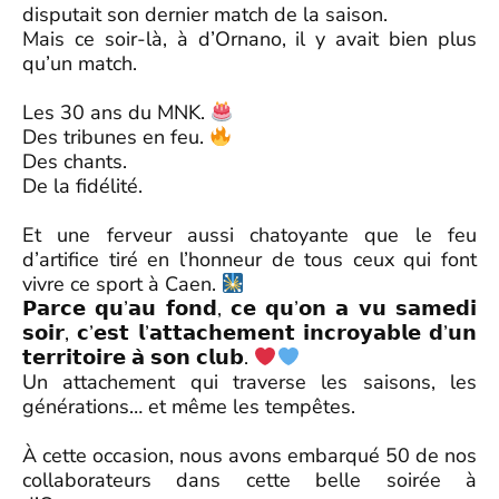
disputait son dernier match de la saison.
Mais ce soir-là, à d’Ornano, il y avait bien plus
qu’un match.
Les 30 ans du MNK.
Des tribunes en feu.
Des chants.
De la fidélité.
Et une ferveur aussi chatoyante que le feu
d’artifice tiré en l’honneur de tous ceux qui font
vivre ce sport à Caen.
𝗣𝗮𝗿𝗰𝗲 𝗾𝘂’𝗮𝘂 𝗳𝗼𝗻𝗱, 𝗰𝗲 𝗾𝘂’𝗼𝗻 𝗮 𝘃𝘂 𝘀𝗮𝗺𝗲𝗱𝗶
𝘀𝗼𝗶𝗿, 𝗰’𝗲𝘀𝘁 𝗹’𝗮𝘁𝘁𝗮𝗰𝗵𝗲𝗺𝗲𝗻𝘁 𝗶𝗻𝗰𝗿𝗼𝘆𝗮𝗯𝗹𝗲 𝗱’𝘂𝗻
𝘁𝗲𝗿𝗿𝗶𝘁𝗼𝗶𝗿𝗲 𝗮̀ 𝘀𝗼𝗻 𝗰𝗹𝘂𝗯.
Un attachement qui traverse les saisons, les
générations… et même les tempêtes.
À cette occasion, nous avons embarqué 50 de nos
collaborateurs dans cette belle soirée à